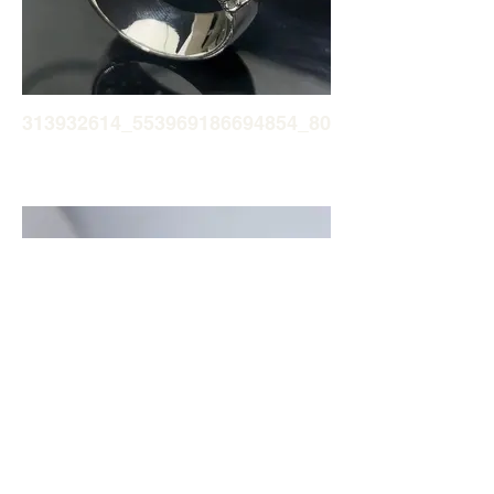
313932614_553969186694854_80927183162340676