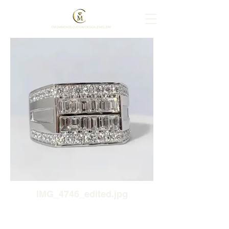
IMG_4746_edited.jpg