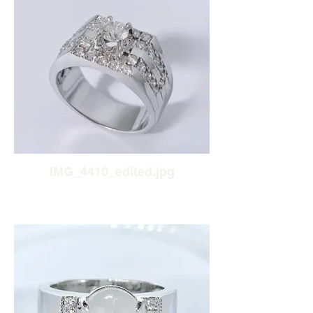
IMG_4410_edited.jpg