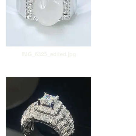
IMG_6325_edited.jpg